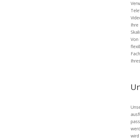
Verw
Tele
Vide
Ihre
Skal
Von 
flex
Fach
Ihre
Un
Unse
ausf
pass
werd
wird