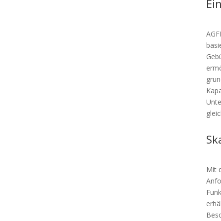
Ei
AGFE
basi
Gebü
ermö
grun
Kapa
Unte
gleic
Sk
Mit 
Anfo
Funk
erhä
Beso