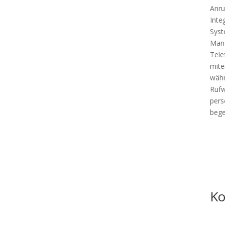
Anru
Inte
Syst
Mana
Tele
mite
währ
Rufw
pers
bege
Ko