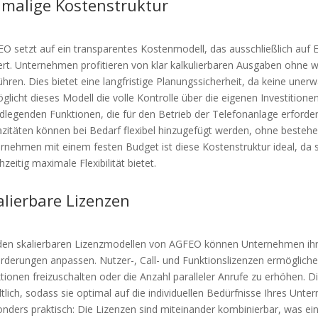
nmalige Kostenstruktur
O setzt auf ein transparentes Kostenmodell, das ausschließlich auf
ert. Unternehmen profitieren von klar kalkulierbaren Ausgaben ohne
hren. Dies bietet eine langfristige Planungssicherheit, da keine uner
glicht dieses Modell die volle Kontrolle über die eigenen Investition
dlegenden Funktionen, die für den Betrieb der Telefonanlage erforderl
zitäten können bei Bedarf flexibel hinzugefügt werden, ohne besteh
rnehmen mit einem festen Budget ist diese Kostenstruktur ideal, da sie
hzeitig maximale Flexibilität bietet.
alierbare Lizenzen
den skalierbaren Lizenzmodellen von AGFEO können Unternehmen ih
rderungen anpassen. Nutzer-, Call- und Funktionslizenzen ermöglichen
tionen freizuschalten oder die Anzahl paralleler Anrufe zu erhöhen. 
ltlich, sodass sie optimal auf die individuellen Bedürfnisse Ihres U
nders praktisch: Die Lizenzen sind miteinander kombinierbar, was ei