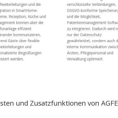
fweiterleitungen und die
verschlüsselte Verbindungen,
gration in SmartHome-
DSGVO-konforme Speicherun
eme. Rezeption, Küche und
und die Möglichkeit,
gement können über die
Patientenmanagement-Softw
fonanlage effizient
zu integrieren. Dadurch wird n
inander kommunizieren,
nur der Datenschutz
end Gäste über flexible
gewährleistet, sondern auch d
eiterleitungen und
interne Kommunikation zwisc
onalisierte Begrüßungen
Ärzten, Pflegepersonal und
istert werden.
Verwaltung optimiert.
sten und Zusatzfunktionen von AGF