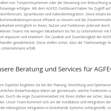
alten von Türsprechsystemen oder die Steuerung von Beleuchtung un
fonanlage erfolgen. Mit dem AGFEO Dashboard haben Sie Zugriff auf
okonferenzen, Sprachboxen und Kalenderintegration. Diese intuitiv be
 Kommunikationsprozesse effizient zu steuern und die Zusammenarb
ierbarkeit ermöglicht es Ihnen, Nutzer und Funktionen jederzeit durch
kleinen Teams mit wenigen Mitarbeitern bis hin zu Unternehmen mit b
ibel anpassen und erweitern. Die Qualität und Zuverlässigkeit der AGFE
händler gewährleistet. Diese stellen sicher, dass die Telefonanlage fa
s Unternehmens erfüllt.
sere Beratung und Services für AGF
re Experten begleiten Sie bei der Planung, Einrichtung und Optimieru
ührlichen Bedarfsanalyse klären wir gemeinsam, welche Funktionen
en. Durch die enge Zusammenarbeit mit Ihnen stellen wir sicher, dass
en. Unser Team kümmert sich um die Installation und Integration der T
 die reibungslose Integration in bestehende Systeme sichergestellt, 