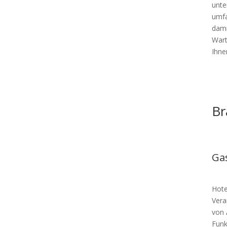
unte
umfa
dami
Wart
Ihne
Br
Ga
Hote
Vera
von 
Funk